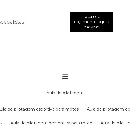
Faça seu
ecialistas!
orçamento agora
mesmo
aula de pilotagem
aula de pilotagem esportiva para motos
aula de pilotagem de
es
aula de pilotagem preventiva para moto
aula de pilo