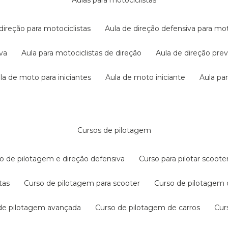
aulas para motociclistas
 direção para motociclistas
aula de direção defensiva para mot
iva
aula para motociclistas de direção
aula de direção pr
ula de moto para iniciantes
aula de moto iniciante
aula p
cursos de pilotagem
so de pilotagem e direção defensiva
curso para pilotar scoo
tas
curso de pilotagem para scooter
curso de pilotagem
 de pilotagem avançada
curso de pilotagem de carros
cu