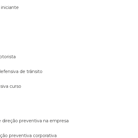
 iniciante
otorista
 defensiva de trânsito
nsiva curso
e direção preventiva na empresa
reção preventiva corporativa