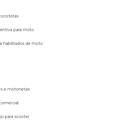
ociclistas
eventiva para moto
ara habilitados de moto
ters e motonetas
 comercial
rso para scooter