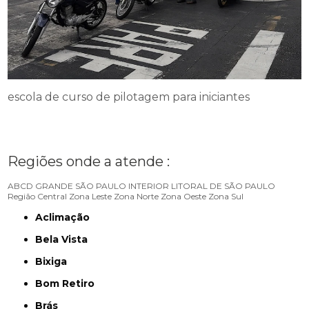
escola de curso de pilotagem para iniciantes
Regiões onde a atende :
ABCD
GRANDE SÃO PAULO
INTERIOR
LITORAL DE SÃO PAULO
Região Central
Zona Leste
Zona Norte
Zona Oeste
Zona Sul
Aclimação
Bela Vista
Bixiga
Bom Retiro
Brás