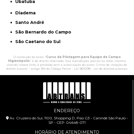
Ubatuba
Diadema
Santo André
São Bernardo do Campo
São Caetano do Sul
O conteúdo do texto "
Curso de Pilotagem para Equipe de Campo
Higienópolis
" é de direito reservado. Sua reprodução, parcial ou total, mesmo
citando nossos links, é proibida sem a autorização do autor. Crime de violação de
direito autoral – artigo 184 do Código Penal –
Lei 9610/98 - Lei de direitos autorais
.
ENDEREÇO
Av. Cruzeiro do Sul, 1100, Shopping D, Piso G3 - Canindé São Paulo -
SP - CEP: 04648-071
HORÁRIO DE ATENDIMENTO