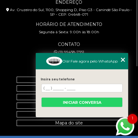
ENDEREÇO
Av. Cruzeiro do Sul, 1100, Shopping D, Piso G3 - Canindé São Paulo -
SP - CEP: 04648-071
HORÁRIO DE ATENDIMENTO
Segunda à Sexta: 9:00h às 18:00h
CONTATO
(11) 99458-7351
cursoabtrans@gmail.com
Olá! Fale agora pelo WhatsApp
MENU
Home
Insira seu telefone
Empresa
Galeria
INICIAR CONVERSA
Contato
Categorias
1
Mapa do site