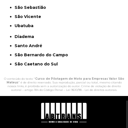
São Sebastião
São Vicente
Ubatuba
Diadema
Santo André
São Bernardo do Campo
São Caetano do Sul
O conteúdo do texto "
Curso de Pilotagem de Moto para Empresas Valor São
Mateus
" é de direito reservado. Sua reprodução, parcial ou total, mesmo citando
nossos links, é proibida sem a autorização do autor. Crime de violação de direito
autoral – artigo 184 do Código Penal –
Lei 9610/98 - Lei de direitos autorais
.