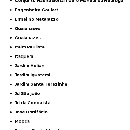
Conjunto Habitacional Padre Manoel da Nóbrega
Engenheiro Goulart
Ermelino Matarazzo
Guaianases
Guaianazes
Itaim Paulista
Itaquera
Jardim Helian
Jardim Iguatemi
Jardim Santa Terezinha
Jd São joão
Jd da Conquista
José Bonifácio
Mooca