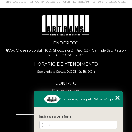
direito autoral – artigo 184 do Código Penal –
Lei 9610/98 - Lei de direitos autorais
.
ENDEREÇO
Av. Cruzeiro do Sul, 1100, Shopping D, Piso G3 - Canindé São Paulo -
SP - CEP: 04648-071
HORÁRIO DE ATENDIMENTO
Segunda à Sexta: 9:00h às 18:00h
CONTATO
(11) 99458-7351
cursoabtrans@gmail.com
Olá! Fale agora pelo WhatsApp
MENU
Home
Insira seu telefone
Empresa