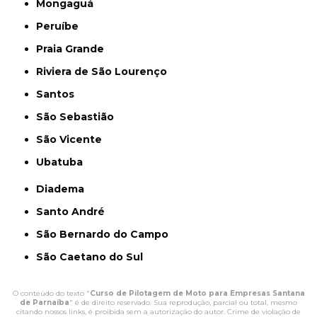
Mongaguá
Peruíbe
Praia Grande
Riviera de São Lourenço
Santos
São Sebastião
São Vicente
Ubatuba
Diadema
Santo André
São Bernardo do Campo
São Caetano do Sul
O conteúdo do texto "
Curso de Pilotagem de Moto para Empresas Santana
de Parnaíba
" é de direito reservado. Sua reprodução, parcial ou total, mesmo
citando nossos links, é proibida sem a autorização do autor. Crime de violação de