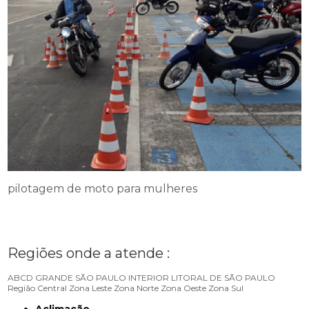
pilotagem de moto para mulheres
Regiões onde a atende :
ABCD
GRANDE SÃO PAULO
INTERIOR
LITORAL DE SÃO PAULO
Região Central
Zona Leste
Zona Norte
Zona Oeste
Zona Sul
Aclimação