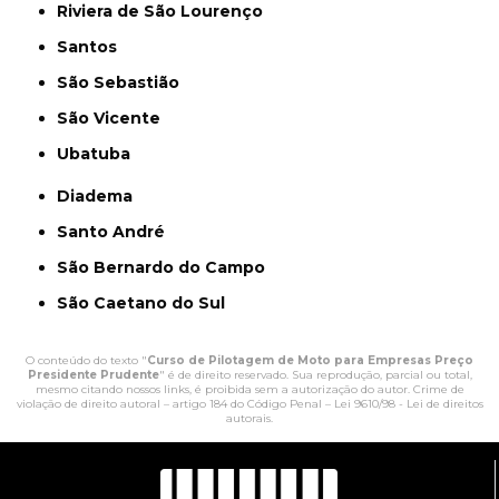
Riviera de São Lourenço
Santos
São Sebastião
São Vicente
Ubatuba
Diadema
Santo André
São Bernardo do Campo
São Caetano do Sul
O conteúdo do texto "
Curso de Pilotagem de Moto para Empresas Preço
Presidente Prudente
" é de direito reservado. Sua reprodução, parcial ou total,
mesmo citando nossos links, é proibida sem a autorização do autor. Crime de
violação de direito autoral – artigo 184 do Código Penal –
Lei 9610/98 - Lei de direitos
autorais
.