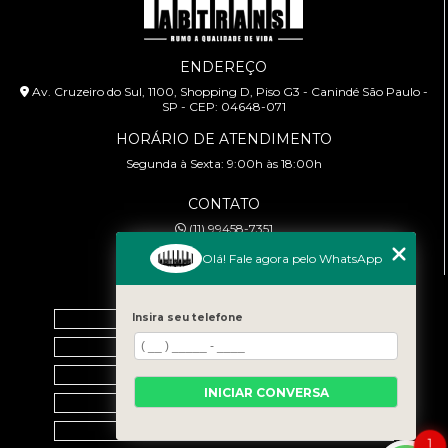
ENDEREÇO
Av. Cruzeiro do Sul, 1100, Shopping D, Piso G3 - Canindé São Paulo -
SP - CEP: 04648-071
HORÁRIO DE ATENDIMENTO
Segunda à Sexta: 9:00h às 18:00h
CONTATO
(11) 99458-7351
cursoabtrans@gmail.com
Olá! Fale agora pelo WhatsApp
MENU
Home
Insira seu telefone
Empresa
Galeria
INICIAR CONVERSA
Contato
Categorias
1