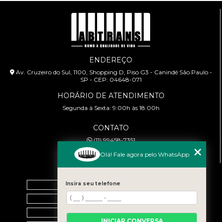
ENDEREÇO
Av. Cruzeiro do Sul, 1100, Shopping D, Piso G3 - Canindé São Paulo -
SP - CEP: 04648-071
HORÁRIO DE ATENDIMENTO
Segunda à Sexta: 9:00h às 18:00h
CONTATO
(11) 99458-7351
cursoabtrans@gmail.com
Olá! Fale agora pelo WhatsApp
MENU
Insira seu telefone
Home
Empresa
Galeria
INICIAR CONVERSA