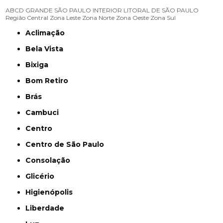
ABCD
GRANDE SÃO PAULO
INTERIOR
LITORAL DE SÃO PAULO
Região Central
Zona Leste
Zona Norte
Zona Oeste
Zona Sul
Aclimação
Bela Vista
Bixiga
Bom Retiro
Brás
Cambuci
Centro
Centro de São Paulo
Consolação
Glicério
Higienópolis
Liberdade