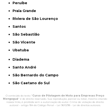
Peruíbe
Praia Grande
Riviera de São Lourenço
Santos
São Sebastião
São Vicente
Ubatuba
Diadema
Santo André
São Bernardo do Campo
São Caetano do Sul
O conteúdo do texto "
Curso de Pilotagem de Moto para Empresas Preço
Mongaguá
" é de direito reservado. Sua reprodução, parcial ou total, mesmo citando
nossos links, é proibida sem a autorização do autor. Crime de violação de direito
autoral – artigo 184 do Código Penal –
Lei 9610/98 - Lei de direitos autorais
.