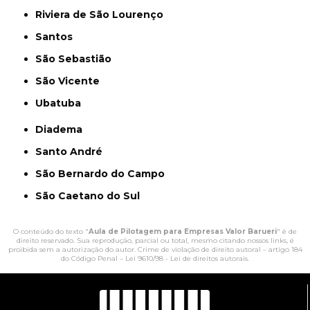
Riviera de São Lourenço
Santos
São Sebastião
São Vicente
Ubatuba
Diadema
Santo André
São Bernardo do Campo
São Caetano do Sul
O conteúdo do texto "
Aula de Pilotagem para Empresas Valor Barueri
" é de
direito reservado. Sua reprodução, parcial ou total, mesmo citando nossos links, é
proibida sem a autorização do autor. Crime de violação de direito autoral – artigo 184
do Código Penal –
Lei 9610/98 - Lei de direitos autorais
.