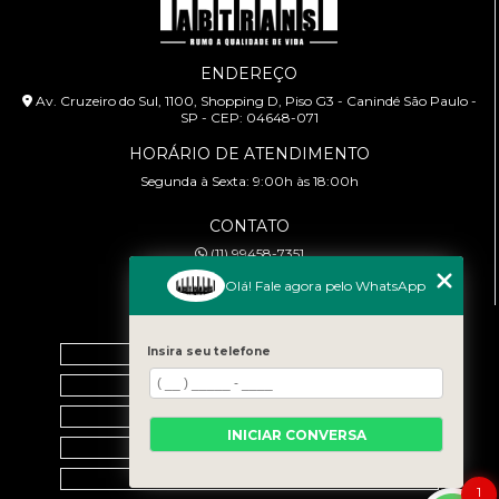
ENDEREÇO
Av. Cruzeiro do Sul, 1100, Shopping D, Piso G3 - Canindé São Paulo -
SP - CEP: 04648-071
HORÁRIO DE ATENDIMENTO
Segunda à Sexta: 9:00h às 18:00h
CONTATO
(11) 99458-7351
cursoabtrans@gmail.com
Olá! Fale agora pelo WhatsApp
MENU
Home
Insira seu telefone
Empresa
Galeria
INICIAR CONVERSA
Contato
Categorias
1