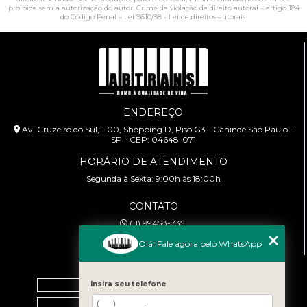
proibida sem a autorização do autor. Crime de violação de direito autoral – artigo 184
do Código Penal –
Lei 9610/98 - Lei de direitos autorais
.
ENDEREÇO
Av. Cruzeiro do Sul, 1100, Shopping D, Piso G3 - Canindé São Paulo -
SP - CEP: 04648-071
HORÁRIO DE ATENDIMENTO
Segunda à Sexta: 9:00h às 18:00h
CONTATO
(11) 99458-7351
cursoabtrans@gmail.com
Olá! Fale agora pelo WhatsApp
MENU
Home
Insira seu telefone
Empresa