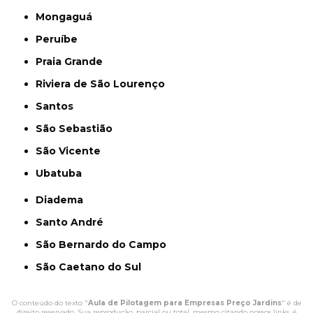
Mongaguá
Peruíbe
Praia Grande
Riviera de São Lourenço
Santos
São Sebastião
São Vicente
Ubatuba
Diadema
Santo André
São Bernardo do Campo
São Caetano do Sul
O conteúdo do texto "
Aula de Pilotagem para Empresas Preço Jardins
" é de
direito reservado. Sua reprodução, parcial ou total, mesmo citando nossos links, é