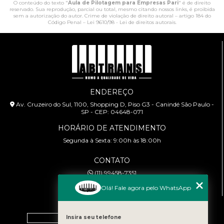
O conteúdo do texto "
Aula de Pilotagem para Empresas Pari
" é de direito
reservado. Sua reprodução, parcial ou total, mesmo citando nossos links, é proibida
sem a autorização do autor. Crime de violação de direito autoral – artigo 184 do
Código Penal –
Lei 9610/98 - Lei de direitos autorais
.
ENDEREÇO
Av. Cruzeiro do Sul, 1100, Shopping D, Piso G3 - Canindé São Paulo -
SP - CEP: 04648-071
HORÁRIO DE ATENDIMENTO
Segunda à Sexta: 9:00h às 18:00h
CONTATO
(11) 99458-7351
cursoabtrans@gmail.com
Olá! Fale agora pelo WhatsApp
MENU
Home
Insira seu telefone