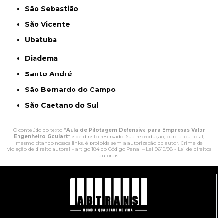
São Sebastião
São Vicente
Ubatuba
Diadema
Santo André
São Bernardo do Campo
São Caetano do Sul
O conteúdo do texto "
Aula de Pilotagem Defensiva para Empresas Valor
Engenheiro Goulart
" é de direito reservado. Sua reprodução, parcial ou total,
mesmo citando nossos links, é proibida sem a autorização do autor. Crime de
violação de direito autoral – artigo 184 do Código Penal –
Lei 9610/98 - Lei de direitos
autorais
.