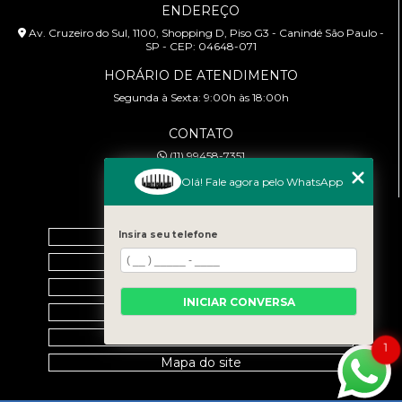
ENDEREÇO
Av. Cruzeiro do Sul, 1100, Shopping D, Piso G3 - Canindé São Paulo -
SP - CEP: 04648-071
HORÁRIO DE ATENDIMENTO
Segunda à Sexta: 9:00h às 18:00h
CONTATO
(11) 99458-7351
cursoabtrans@gmail.com
Olá! Fale agora pelo WhatsApp
MENU
Home
Insira seu telefone
Empresa
Galeria
INICIAR CONVERSA
Contato
Categorias
1
Mapa do site