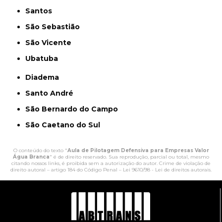
Santos
São Sebastião
São Vicente
Ubatuba
Diadema
Santo André
São Bernardo do Campo
São Caetano do Sul
O conteúdo do texto "
Aula de Pilotagem Defensiva para Empresas Valor
Água Branca
" é de direito reservado. Sua reprodução, parcial ou total, mesmo
citando nossos links, é proibida sem a autorização do autor. Crime de violação de
direito autoral – artigo 184 do Código Penal –
Lei 9610/98 - Lei de direitos autorais
.