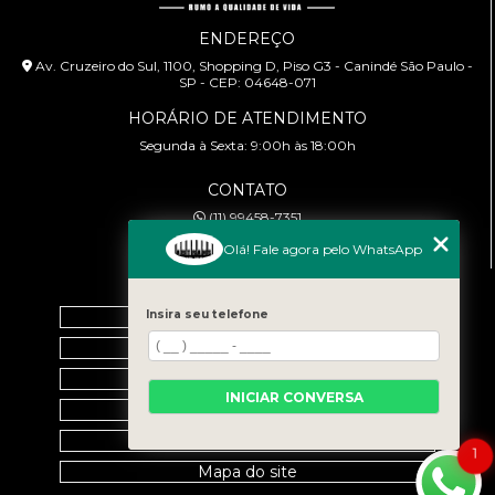
ENDEREÇO
Av. Cruzeiro do Sul, 1100, Shopping D, Piso G3 - Canindé São Paulo -
SP - CEP: 04648-071
HORÁRIO DE ATENDIMENTO
Segunda à Sexta: 9:00h às 18:00h
CONTATO
(11) 99458-7351
cursoabtrans@gmail.com
Olá! Fale agora pelo WhatsApp
MENU
Home
Insira seu telefone
Empresa
Galeria
INICIAR CONVERSA
Contato
Categorias
1
Mapa do site