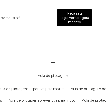
Faça seu
ecialistas!
orçamento agora
mesmo
aula de pilotagem
aula de pilotagem esportiva para motos
aula de pilotagem de
es
aula de pilotagem preventiva para moto
aula de pilo