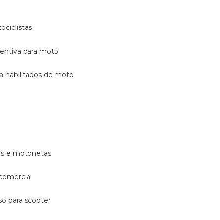
ociclistas
eventiva para moto
ara habilitados de moto
ters e motonetas
 comercial
rso para scooter