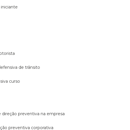
 iniciante
otorista
 defensiva de trânsito
nsiva curso
e direção preventiva na empresa
reção preventiva corporativa