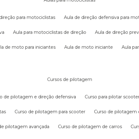
aulas para motociclistas
 direção para motociclistas
aula de direção defensiva para mot
iva
aula para motociclistas de direção
aula de direção pr
ula de moto para iniciantes
aula de moto iniciante
aula p
cursos de pilotagem
so de pilotagem e direção defensiva
curso para pilotar scoo
tas
curso de pilotagem para scooter
curso de pilotagem
 de pilotagem avançada
curso de pilotagem de carros
cu