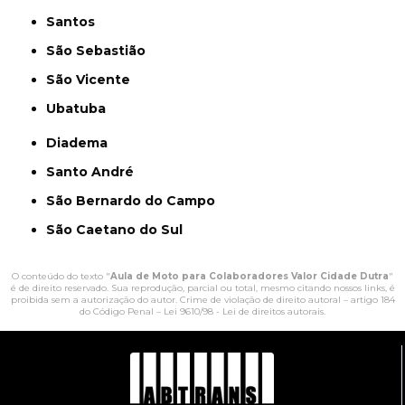
Santos
São Sebastião
São Vicente
Ubatuba
Diadema
Santo André
São Bernardo do Campo
São Caetano do Sul
O conteúdo do texto "
Aula de Moto para Colaboradores Valor Cidade Dutra
"
é de direito reservado. Sua reprodução, parcial ou total, mesmo citando nossos links, é
proibida sem a autorização do autor. Crime de violação de direito autoral – artigo 184
do Código Penal –
Lei 9610/98 - Lei de direitos autorais
.