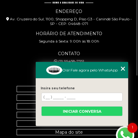
ENDEREÇO
Av. Cruzeiro do Sul, 1100, Shopping D, Piso G3 - Canindé São Paulo -
SP - CEP: 04648-071
HORÁRIO DE ATENDIMENTO
Segunda à Sexta: 9:00h às 18:00h
CONTATO
(11) 99458-7351
cursoabtrans@gmail.com
Olá! Fale agora pelo WhatsApp
MENU
Insira seu telefone
Home
Empresa
Galeria
INICIAR CONVERSA
Contato
Categorias
1
Mapa do site