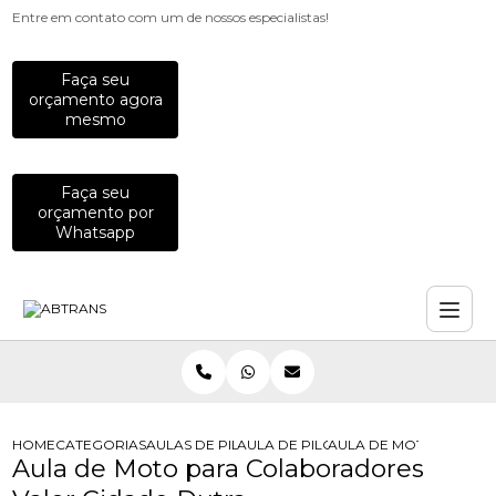
Entre em contato com um de nossos especialistas!
Faça seu
orçamento agora
mesmo
Faça seu
orçamento por
Whatsapp
HOME
CATEGORIAS
AULAS DE PILOTAGEM PARA EMPRESAS
AULA DE PILOTAGEM DEFENSIVA PA
AULA DE MOTO PARA 
Aula de Moto para Colaboradores