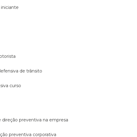
 iniciante
otorista
 defensiva de trânsito
nsiva curso
e direção preventiva na empresa
reção preventiva corporativa