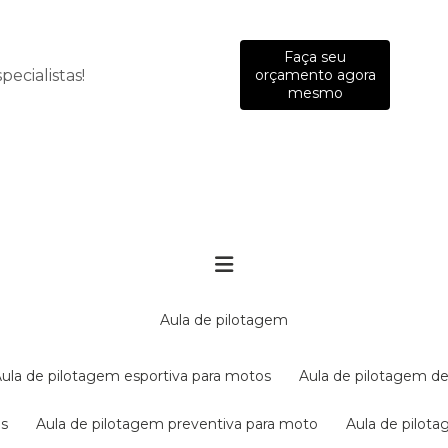
Faça seu
ecialistas!
orçamento agora
mesmo
aula de pilotagem
aula de pilotagem esportiva para motos
aula de pilotagem de
es
aula de pilotagem preventiva para moto
aula de pilo