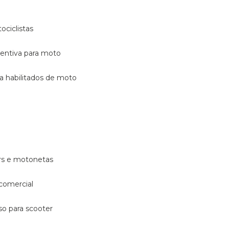
ociclistas
eventiva para moto
ara habilitados de moto
ters e motonetas
 comercial
rso para scooter