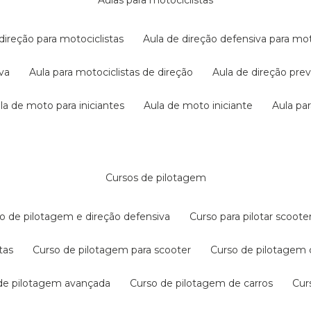
aulas para motociclistas
 direção para motociclistas
aula de direção defensiva para mot
iva
aula para motociclistas de direção
aula de direção pr
ula de moto para iniciantes
aula de moto iniciante
aula p
cursos de pilotagem
so de pilotagem e direção defensiva
curso para pilotar scoo
tas
curso de pilotagem para scooter
curso de pilotagem
 de pilotagem avançada
curso de pilotagem de carros
cu