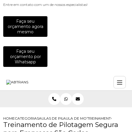
Entre em contato com um de nossos especialistas!
Faça seu
orçamento agora
mesmo
Faça seu
orçamento por
Whatsapp
HOME
CATEGORIAS
AULAS DE PILOTAGEM PARA EMPRESAS
AULA DE MOTO PARA COLABORADO
TREINAMENTO DE PILO
Treinamento de Pilotagem Segura