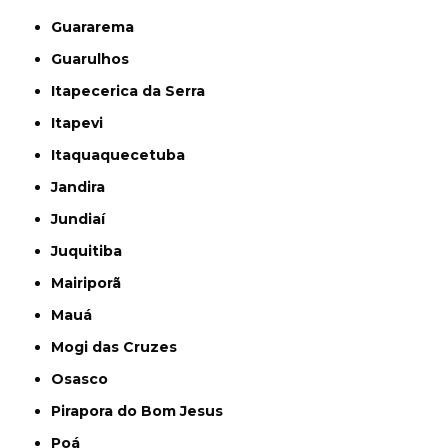
Guararema
Guarulhos
Itapecerica da Serra
Itapevi
Itaquaquecetuba
Jandira
Jundiaí
Juquitiba
Mairiporã
Mauá
Mogi das Cruzes
Osasco
Pirapora do Bom Jesus
Poá