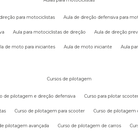
aulas para motociclistas
 direção para motociclistas
aula de direção defensiva para mot
iva
aula para motociclistas de direção
aula de direção pr
ula de moto para iniciantes
aula de moto iniciante
aula p
cursos de pilotagem
so de pilotagem e direção defensiva
curso para pilotar scoo
tas
curso de pilotagem para scooter
curso de pilotagem
 de pilotagem avançada
curso de pilotagem de carros
cu