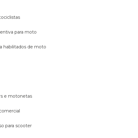
ociclistas
eventiva para moto
ara habilitados de moto
ters e motonetas
 comercial
rso para scooter