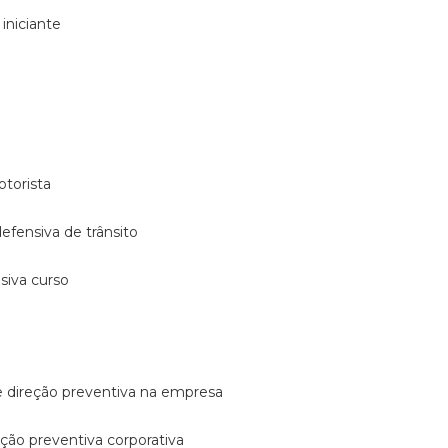
 iniciante
otorista
 defensiva de trânsito
nsiva curso
e direção preventiva na empresa
reção preventiva corporativa