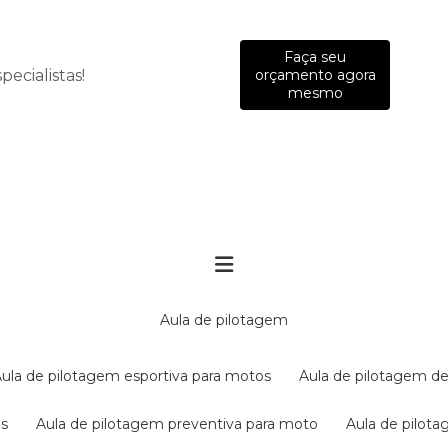
Faça seu
ecialistas!
orçamento agora
mesmo
aula de pilotagem
aula de pilotagem esportiva para motos
aula de pilotagem de
es
aula de pilotagem preventiva para moto
aula de pilo