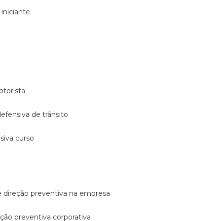
 iniciante
otorista
 defensiva de trânsito
nsiva curso
e direção preventiva na empresa
reção preventiva corporativa