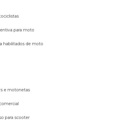
ociclistas
eventiva para moto
ara habilitados de moto
ters e motonetas
 comercial
rso para scooter