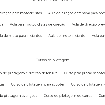
aulas para motociclistas
 direção para motociclistas
aula de direção defensiva para mot
iva
aula para motociclistas de direção
aula de direção pr
ula de moto para iniciantes
aula de moto iniciante
aula p
cursos de pilotagem
so de pilotagem e direção defensiva
curso para pilotar scoo
tas
curso de pilotagem para scooter
curso de pilotagem
 de pilotagem avançada
curso de pilotagem de carros
cu