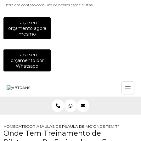
Entre em contato com um de nossos especialistas!
Faça seu
orçamento agora
mesmo
Faça seu
orçamento por
Whatsapp
HOME
CATEGORIAS
AULAS DE PILOTAGEM PARA EMPRESAS
AULA DE MOTO PARA COLABORADO
ONDE TEM TREINAMENT
Onde Tem Treinamento de