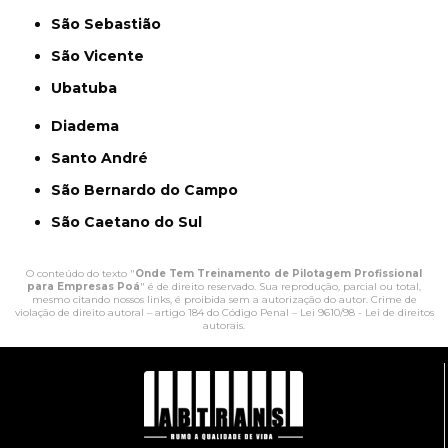
São Sebastião
São Vicente
Ubatuba
Diadema
Santo André
São Bernardo do Campo
São Caetano do Sul
O conteúdo do texto "
Onde Tem Treinamento de Pilotagem Profissional
para Empresas Poá
" é de direito reservado. Sua reprodução, parcial ou total,
mesmo citando nossos links, é proibida sem a autorização do autor. Crime de
violação de direito autoral – artigo 184 do Código Penal –
Lei 9610/98 - Lei de direitos
autorais
.