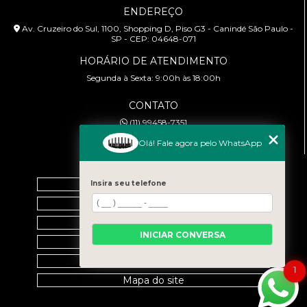
ENDEREÇO
Av. Cruzeiro do Sul, 1100, Shopping D, Piso G3 - Canindé São Paulo -
SP - CEP: 04648-071
HORÁRIO DE ATENDIMENTO
Segunda à Sexta: 9:00h às 18:00h
CONTATO
(11) 99458-7351
cursoabtrans@gmail.com
Olá! Fale agora pelo WhatsApp
MENU
Home
Insira seu telefone
Empresa
Galeria
INICIAR CONVERSA
Contato
Categorias
1
Mapa do site