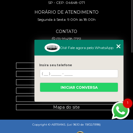
SP - CEP: 04648-071
HORÁRIO DE ATENDIMENTO
Segunda à Sexta: 9:00h às 18:00h
CONTATO
(11) 99458-7351
cursoabtrans@gmail.com
Olá! Fale agora pelo WhatsApp
MENU
Home
Insira seu telefone
Empresa
Galeria
INICIAR CONVERSA
Contato
Categorias
1
Mapa do site
Copyright © ABTRANS. (Lei 9610 de 19/02/1998)