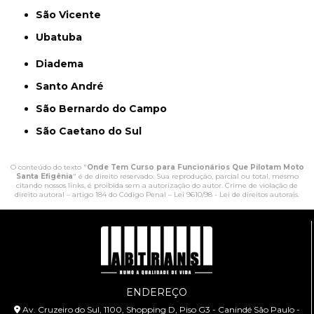
São Vicente
Ubatuba
Diadema
Santo André
São Bernardo do Campo
São Caetano do Sul
O conteúdo do texto "
Onde Tem Curso para Funcionários Que Pilotam Moto
Santa Efigênia
" é de direito reservado. Sua reprodução, parcial ou total, mesmo
citando nossos links, é proibida sem a autorização do autor. Crime de violação de
direito autoral – artigo 184 do Código Penal –
Lei 9610/98 - Lei de direitos autorais
.
ENDEREÇO
Av. Cruzeiro do Sul, 1100, Shopping D, Piso G3 - Canindé São Paulo -