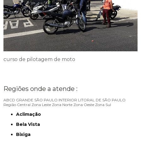
curso de pilotagem de moto
Regiões onde a atende :
ABCD
GRANDE SÃO PAULO
INTERIOR
LITORAL DE SÃO PAULO
Região Central
Zona Leste
Zona Norte
Zona Oeste
Zona Sul
Aclimação
Bela Vista
Bixiga