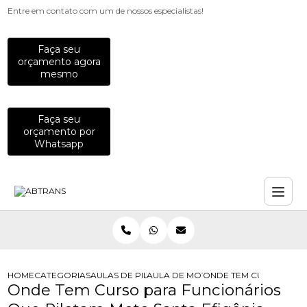
Entre em contato com um de nossos especialistas!
Faça seu
orçamento agora
mesmo
Faça seu
orçamento por
Whatsapp
HOME
CATEGORIAS
AULAS DE PILOTAGEM PARA EMPRESAS
AULA DE MOTO PARA COLABORADO
ONDE TEM CURSO PARA
Onde Tem Curso para Funcionários