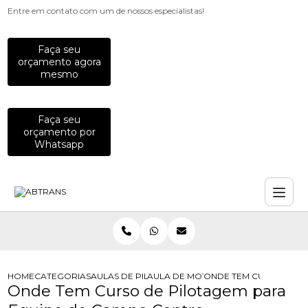
Entre em contato com um de nossos especialistas!
Faça seu
orçamento agora
mesmo
Faça seu
orçamento por
Whatsapp
HOME
CATEGORIAS
AULAS DE PILOTAGEM PARA EMPRESAS
AULA DE MOTO PARA COLABORADO
ONDE TEM CURSO DE P
Onde Tem Curso de Pilotagem para