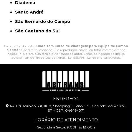
Diadema
Santo André
São Bernardo do Campo
São Caetano do Sul
O conteúdo do texto "
Onde Tem Curso de Pilotagem para Equipe de Campo
Centro
" é de direito reservado. Sua reprodução, parcial ou total, mesmo citando
nossos links, é proibida sem a autorização do autor. Crime de violação de direito
autoral – artigo 184 do Código Penal –
Lei 9610/98 - Lei de direitos autorais
.
ENDEREÇO
Av. Cruzeiro do Sul, 1100, Shopping D, Piso G3 - Canindé São Paulo -
SP - CEP: 04648-071
HORÁRIO DE ATENDIMENTO
Segunda à Sexta: 9:00h às 18:00h