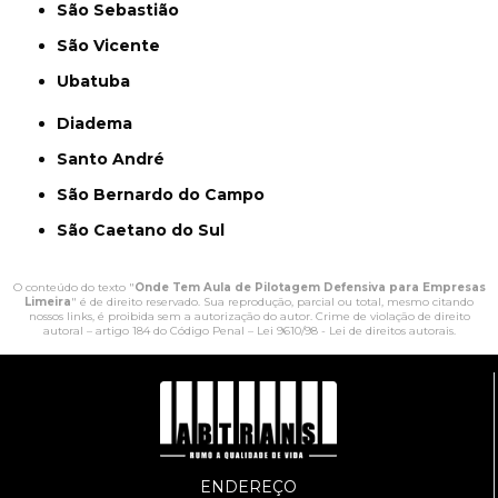
São Sebastião
São Vicente
Ubatuba
Diadema
Santo André
São Bernardo do Campo
São Caetano do Sul
O conteúdo do texto "
Onde Tem Aula de Pilotagem Defensiva para Empresas
Limeira
" é de direito reservado. Sua reprodução, parcial ou total, mesmo citando
nossos links, é proibida sem a autorização do autor. Crime de violação de direito
autoral – artigo 184 do Código Penal –
Lei 9610/98 - Lei de direitos autorais
.
ENDEREÇO