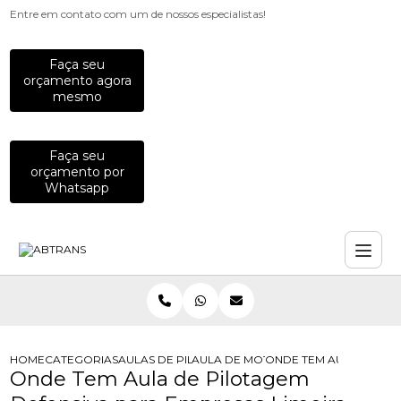
Entre em contato com um de nossos especialistas!
Faça seu
orçamento agora
mesmo
Faça seu
orçamento por
Whatsapp
HOME
CATEGORIAS
AULAS DE PILOTAGEM PARA EMPRESAS
AULA DE MOTO PARA COLABORADO
ONDE TEM AULA DE PIL
Onde Tem Aula de Pilotagem