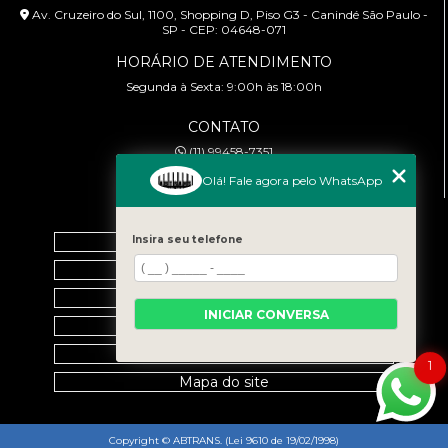
Av. Cruzeiro do Sul, 1100, Shopping D, Piso G3 - Canindé São Paulo -
SP - CEP: 04648-071
HORÁRIO DE ATENDIMENTO
Segunda à Sexta: 9:00h às 18:00h
CONTATO
(11) 99458-7351
cursoabtrans@gmail.com
Olá! Fale agora pelo WhatsApp
MENU
Home
Insira seu telefone
Empresa
Galeria
INICIAR CONVERSA
Contato
Categorias
1
Mapa do site
Copyright © ABTRANS. (Lei 9610 de 19/02/1998)