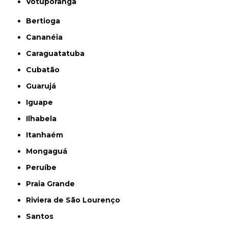
Votuporanga
Bertioga
Cananéia
Caraguatatuba
Cubatão
Guarujá
Iguape
Ilhabela
Itanhaém
Mongaguá
Peruíbe
Praia Grande
Riviera de São Lourenço
Santos