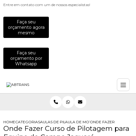
Entre em contato com um de nossos especialistas!
Faça seu
orçamento agora
mesmo
Faça seu
orçamento por
Whatsapp
HOME
CATEGORIAS
AULAS DE PILOTAGEM PARA EMPRESAS
AULA DE MOTO PARA COLABORADO
ONDE FAZER CURSO DE
Onde Fazer Curso de Pilotagem para