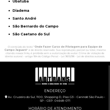
Ubatuba
Diadema
Santo André
São Bernardo do Campo
São Caetano do Sul
O conteúdo do texto "
Onde Fazer Curso de Pilotagem para Equipe de
Campo Jaguaré
" é de direito reservado. Sua reprodução, parcial ou total, mesmo
citando nossos links, é proibida sem a autorização do autor. Crime de violação de
direito autoral – artigo 184 do Código Penal –
Lei 9610/98 - Lei de direitos autorais
.
ENDEREÇO
Av. Cruzeiro do Sul, 1100, Shopping D, Piso G3 - Canindé São Paulo -
SP - CEP: 04648-071
HORÁRIO DE ATENDIMENTO