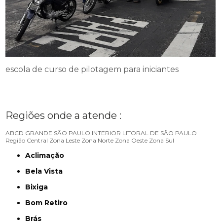
escola de curso de pilotagem para iniciantes
Regiões onde a atende :
ABCD
GRANDE SÃO PAULO
INTERIOR
LITORAL DE SÃO PAULO
Região Central
Zona Leste
Zona Norte
Zona Oeste
Zona Sul
Aclimação
Bela Vista
Bixiga
Bom Retiro
Brás