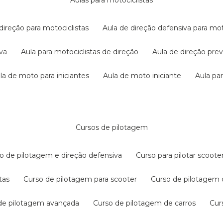
aulas para motociclistas
 direção para motociclistas
aula de direção defensiva para mot
iva
aula para motociclistas de direção
aula de direção pr
ula de moto para iniciantes
aula de moto iniciante
aula p
cursos de pilotagem
so de pilotagem e direção defensiva
curso para pilotar scoo
tas
curso de pilotagem para scooter
curso de pilotagem
 de pilotagem avançada
curso de pilotagem de carros
cu