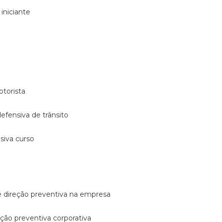
 iniciante
otorista
 defensiva de trânsito
nsiva curso
e direção preventiva na empresa
reção preventiva corporativa