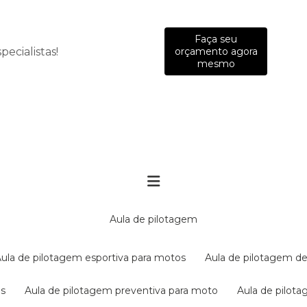
Faça seu
ecialistas!
orçamento agora
mesmo
aula de pilotagem
aula de pilotagem esportiva para motos
aula de pilotagem de
es
aula de pilotagem preventiva para moto
aula de pilo