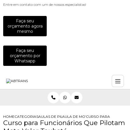
Entre em contato com um de nossos especialistas!
Faça seu
orçamento agora
mesmo
Faça seu
orçamento por
Whatsapp
HOME
CATEGORIAS
AULAS DE PILOTAGEM PARA EMPRESAS
AULA DE MOTO PARA COLABORADO
CURSO PARA FUNCIONA
Curso para Funcionários Que Pilotam