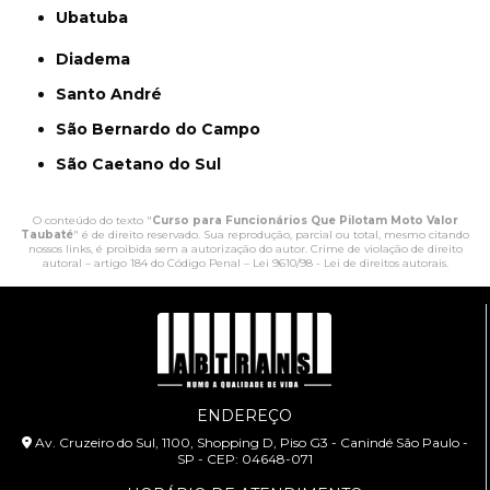
Ubatuba
Diadema
Santo André
São Bernardo do Campo
São Caetano do Sul
O conteúdo do texto "
Curso para Funcionários Que Pilotam Moto Valor
Taubaté
" é de direito reservado. Sua reprodução, parcial ou total, mesmo citando
nossos links, é proibida sem a autorização do autor. Crime de violação de direito
autoral – artigo 184 do Código Penal –
Lei 9610/98 - Lei de direitos autorais
.
ENDEREÇO
Av. Cruzeiro do Sul, 1100, Shopping D, Piso G3 - Canindé São Paulo -
SP - CEP: 04648-071