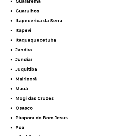
Guararema
Guarulhos
Itapecerica da Serra
Itapevi
Itaquaquecetuba
Jandira
Jundiaí
Juquitiba
Mairiporã
Mauá
Mogi das Cruzes
Osasco
Pirapora do Bom Jesus
Poá