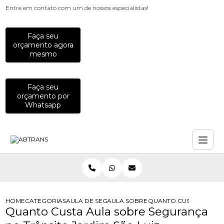
Entre em contato com um de nossos especialistas!
Faça seu
orçamento agora
mesmo
Faça seu
orçamento por
Whatsapp
HOME
CATEGORIAS
AULA DE SEGURANCA NO TRANSITO
AULA SOBRE SEGURANCA NO TRANS
QUANTO CUSTA AULA S
Quanto Custa Aula sobre Segurança