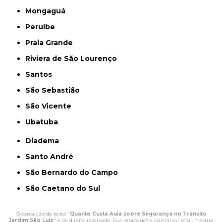
Mongaguá
Peruíbe
Praia Grande
Riviera de São Lourenço
Santos
São Sebastião
São Vicente
Ubatuba
Diadema
Santo André
São Bernardo do Campo
São Caetano do Sul
O conteúdo do texto "
Quanto Custa Aula sobre Segurança no Trânsito
Jardim São Luiz
" é de direito reservado. Sua reprodução, parcial ou total, mesmo