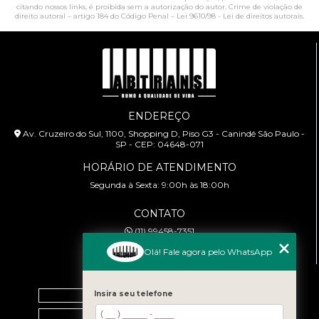
citando nossos links, é proibida sem a autorização do autor. Crime de violação de
direito autoral – artigo 184 do Código Penal –
Lei 9610/98 - Lei de direitos autorais
.
ENDEREÇO
Av. Cruzeiro do Sul, 1100, Shopping D, Piso G3 - Canindé São Paulo -
SP - CEP: 04648-071
HORÁRIO DE ATENDIMENTO
Segunda à Sexta: 9:00h às 18:00h
CONTATO
(11) 99458-7351
cursoabtrans@gmail.com
Olá! Fale agora pelo WhatsApp
MENU
Home
Insira seu telefone
Empresa