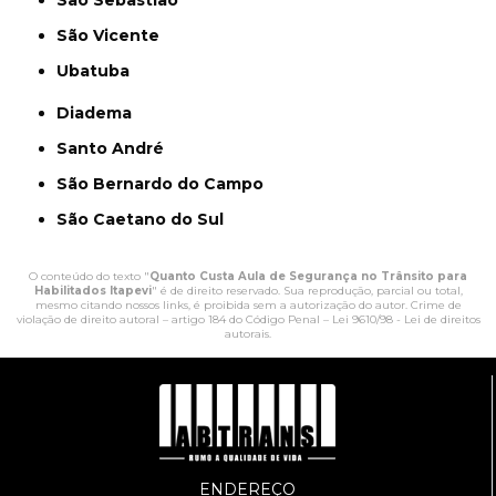
São Sebastião
São Vicente
Ubatuba
Diadema
Santo André
São Bernardo do Campo
São Caetano do Sul
O conteúdo do texto "
Quanto Custa Aula de Segurança no Trânsito para
Habilitados Itapevi
" é de direito reservado. Sua reprodução, parcial ou total,
mesmo citando nossos links, é proibida sem a autorização do autor. Crime de
violação de direito autoral – artigo 184 do Código Penal –
Lei 9610/98 - Lei de direitos
autorais
.
ENDEREÇO