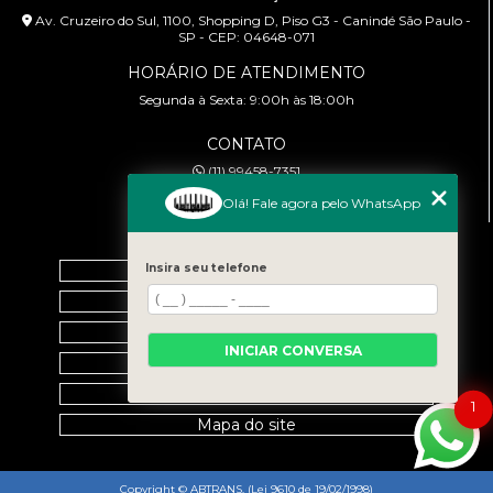
Av. Cruzeiro do Sul, 1100, Shopping D, Piso G3 - Canindé São Paulo -
SP - CEP: 04648-071
HORÁRIO DE ATENDIMENTO
Segunda à Sexta: 9:00h às 18:00h
CONTATO
(11) 99458-7351
cursoabtrans@gmail.com
Olá! Fale agora pelo WhatsApp
MENU
Insira seu telefone
Home
Empresa
Galeria
INICIAR CONVERSA
Contato
Categorias
1
Mapa do site
Copyright © ABTRANS. (Lei 9610 de 19/02/1998)