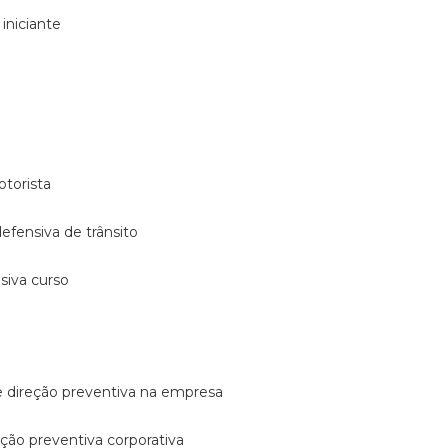
 iniciante
otorista
 defensiva de trânsito
nsiva curso
e direção preventiva na empresa
reção preventiva corporativa