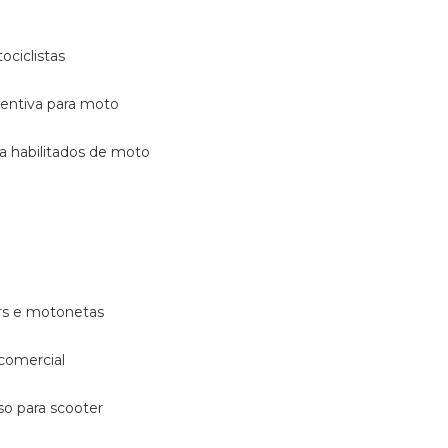
ociclistas
eventiva para moto
ara habilitados de moto
ters e motonetas
 comercial
rso para scooter