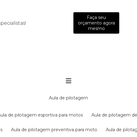
Faça seu
ecialistas!
orçamento agora
mesmo
aula de pilotagem
aula de pilotagem esportiva para motos
aula de pilotagem de
es
aula de pilotagem preventiva para moto
aula de pilo