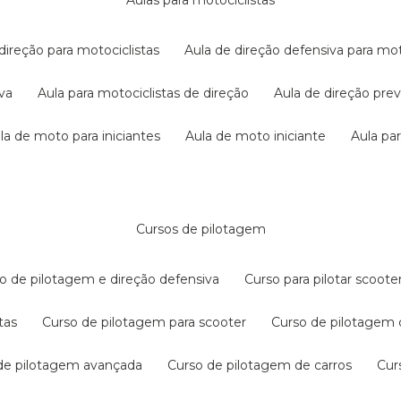
aulas para motociclistas
 direção para motociclistas
aula de direção defensiva para mot
iva
aula para motociclistas de direção
aula de direção pr
ula de moto para iniciantes
aula de moto iniciante
aula p
cursos de pilotagem
so de pilotagem e direção defensiva
curso para pilotar scoo
tas
curso de pilotagem para scooter
curso de pilotagem
 de pilotagem avançada
curso de pilotagem de carros
cu