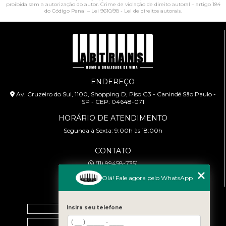
proibida sem a autorização do autor. Crime de violação de direito autoral – artigo 184
do Código Penal –
Lei 9610/98 - Lei de direitos autorais
.
ENDEREÇO
Av. Cruzeiro do Sul, 1100, Shopping D, Piso G3 - Canindé São Paulo -
SP - CEP: 04648-071
HORÁRIO DE ATENDIMENTO
Segunda à Sexta: 9:00h às 18:00h
CONTATO
(11) 99458-7351
cursoabtrans@gmail.com
Olá! Fale agora pelo WhatsApp
MENU
Home
Insira seu telefone
Empresa