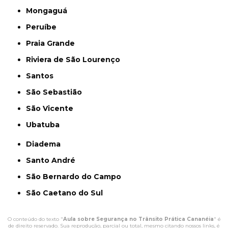
Mongaguá
Peruíbe
Praia Grande
Riviera de São Lourenço
Santos
São Sebastião
São Vicente
Ubatuba
Diadema
Santo André
São Bernardo do Campo
São Caetano do Sul
O conteúdo do texto "
Aula sobre Segurança no Trânsito Prática Cananéia
" é
de direito reservado. Sua reprodução, parcial ou total, mesmo citando nossos links, é