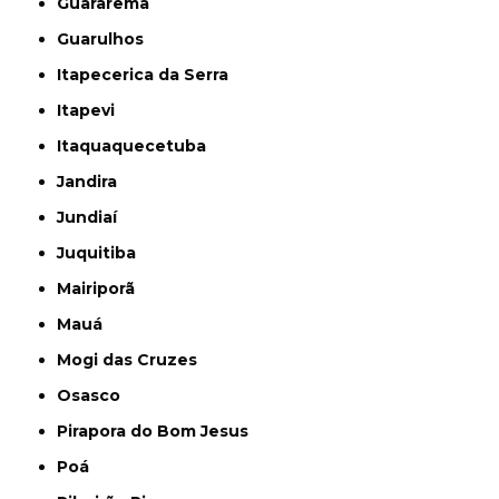
Guararema
Guarulhos
Itapecerica da Serra
Itapevi
Itaquaquecetuba
Jandira
Jundiaí
Juquitiba
Mairiporã
Mauá
Mogi das Cruzes
Osasco
Pirapora do Bom Jesus
Poá