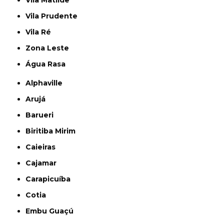
Vila Matilde
Vila Prudente
Vila Ré
Zona Leste
Água Rasa
Alphaville
Arujá
Barueri
Biritiba Mirim
Caieiras
Cajamar
Carapicuíba
Cotia
Embu Guaçú