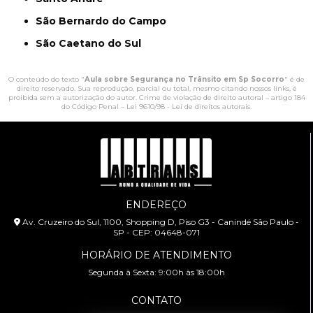
São Bernardo do Campo
São Caetano do Sul
O conteúdo do texto "
Aula sobre Segurança no Trânsito em Sp Socorro
" é de
direito reservado. Sua reprodução, parcial ou total, mesmo citando nossos links, é
proibida sem a autorização do autor. Crime de violação de direito autoral – artigo 184
do Código Penal –
Lei 9610/98 - Lei de direitos autorais
.
ENDEREÇO
Av. Cruzeiro do Sul, 1100, Shopping D, Piso G3 - Canindé São Paulo -
SP - CEP: 04648-071
HORÁRIO DE ATENDIMENTO
Segunda à Sexta: 9:00h às 18:00h
CONTATO