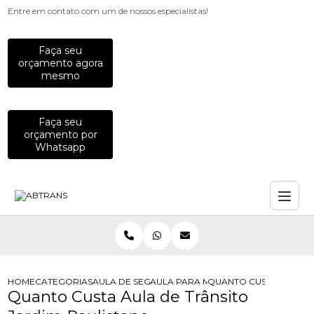
Entre em contato com um de nossos especialistas!
Faça seu
orçamento agora
mesmo
Faça seu
orçamento por
Whatsapp
HOME
CATEGORIAS
AULA DE SEGURANCA NO TRANSITO
AULA PARA MOTOCICLISTAS
QUANTO CUSTA AULA DE
Quanto Custa Aula de Trânsito