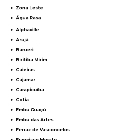
Zona Leste
Água Rasa
Alphaville
Arujá
Barueri
Biritiba Mirim
Caieiras
Cajamar
Carapicuíba
Cotia
Embu Guaçú
Embu das Artes
Ferraz de Vasconcelos
Francisco Morato