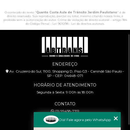
O conteúdo do texto "
Quanto Custa Aula de Trânsito Jardim Paulistano
" é de
direito reservado. Sua reprodução, parcial ou total, mesmo citando nossos links, é
proibida sem a autorização do autor. Crime de violação de direito autoral – artigo 184
do Código Penal –
Lei 9610/98 - Lei de direitos autorais
.
ENDEREÇO
Av. Cruzeiro do Sul, 1100, Shopping D, Piso G3 - Canindé São Paulo -
SP - CEP: 04648-071
HORÁRIO DE ATENDIMENTO
Segunda à Sexta: 9:00h às 18:00h
CONTATO
(11) 99458-7351
cursoabtrans@gmail.com
Olá! Fale agora pelo WhatsApp
MENU