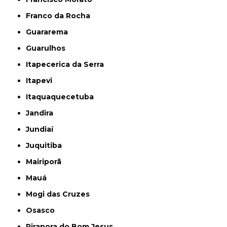
Franco da Rocha
Guararema
Guarulhos
Itapecerica da Serra
Itapevi
Itaquaquecetuba
Jandira
Jundiaí
Juquitiba
Mairiporã
Mauá
Mogi das Cruzes
Osasco
Pirapora do Bom Jesus