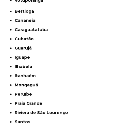
Votuporanga
Bertioga
Cananéia
Caraguatatuba
Cubatão
Guarujá
Iguape
Ilhabela
Itanhaém
Mongaguá
Peruíbe
Praia Grande
Riviera de São Lourenço
Santos