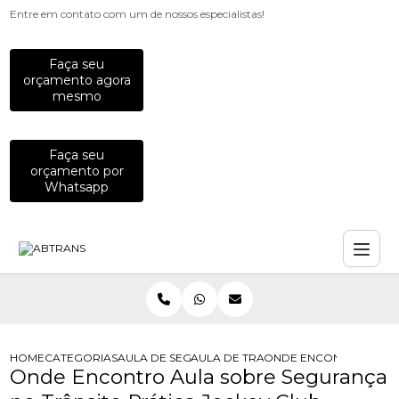
Entre em contato com um de nossos especialistas!
Faça seu
orçamento agora
mesmo
Faça seu
orçamento por
Whatsapp
HOME
CATEGORIAS
AULA DE SEGURANCA NO TRANSITO
AULA DE TRANSITO
ONDE ENCONTRO AULA 
Onde Encontro Aula sobre Segurança