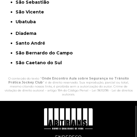
São Sebastião
São Vicente
Ubatuba
Diadema
Santo André
São Bernardo do Campo
São Caetano do Sul
O conteúdo do texto "
Onde Encontro Aula sobre Segurança no Trânsito
Prática Jockey Club
" é de direito reservado. Sua reprodução, parcial ou total,
mesmo citando nossos links, é proibida sem a autorização do autor. Crime de
violação de direito autoral – artigo 184 do Código Penal –
Lei 9610/98 - Lei de direitos
autorais
.