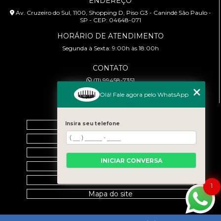
ENDEREÇO
Av. Cruzeiro do Sul, 1100, Shopping D, Piso G3 - Canindé São Paulo -
SP - CEP: 04648-071
HORÁRIO DE ATENDIMENTO
Segunda à Sexta: 9:00h às 18:00h
CONTATO
(11) 99458-7351
cursoabtrans@gmail.com
Olá! Fale agora pelo WhatsApp
MENU
Home
Insira seu telefone
Empresa
Galeria
INICIAR CONVERSA
Contato
Categorias
1
Mapa do site