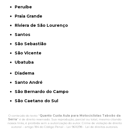
Peruíbe
Praia Grande
Riviera de São Lourenço
Santos
São Sebastião
São Vicente
Ubatuba
Diadema
Santo André
São Bernardo do Campo
São Caetano do Sul
O conteúdo do texto "
Quanto Custa Aula para Motociclistas Taboão da
Serra
" é de direito reservado. Sua reprodução, parcial ou total, mesmo citando
nossos links, é proibida sem a autorização do autor. Crime de violação de direito
autoral – artigo 184 do Código Penal –
Lei 9610/98 - Lei de direitos autorais
.