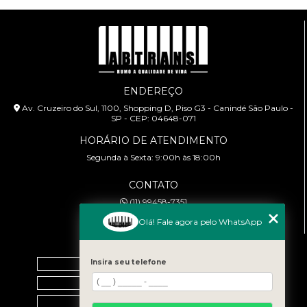
ENDEREÇO
Av. Cruzeiro do Sul, 1100, Shopping D, Piso G3 - Canindé São Paulo -
SP - CEP: 04648-071
HORÁRIO DE ATENDIMENTO
Segunda à Sexta: 9:00h às 18:00h
CONTATO
(11) 99458-7351
cursoabtrans@gmail.com
Olá! Fale agora pelo WhatsApp
MENU
Home
Insira seu telefone
Empresa
Galeria