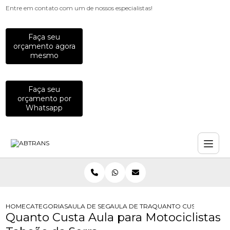
Entre em contato com um de nossos especialistas!
Faça seu
orçamento agora
mesmo
Faça seu
orçamento por
Whatsapp
HOME
CATEGORIAS
AULA DE SEGURANCA NO TRANSITO
AULA DE TRANSITO PARA HABILITAD
QUANTO CUSTA AULA P
Quanto Custa Aula para Motociclistas