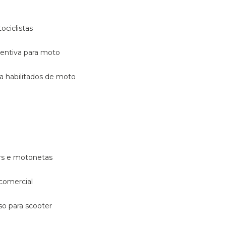
ociclistas
eventiva para moto
ara habilitados de moto
ters e motonetas
 comercial
rso para scooter