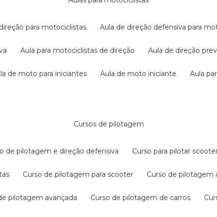
aulas para motociclistas
 direção para motociclistas
aula de direção defensiva para mot
iva
aula para motociclistas de direção
aula de direção pr
ula de moto para iniciantes
aula de moto iniciante
aula p
cursos de pilotagem
so de pilotagem e direção defensiva
curso para pilotar scoo
tas
curso de pilotagem para scooter
curso de pilotagem
 de pilotagem avançada
curso de pilotagem de carros
cu