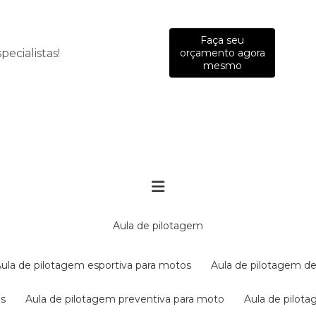
Faça seu
ecialistas!
orçamento agora
mesmo
aula de pilotagem
aula de pilotagem esportiva para motos
aula de pilotagem de
es
aula de pilotagem preventiva para moto
aula de pilo