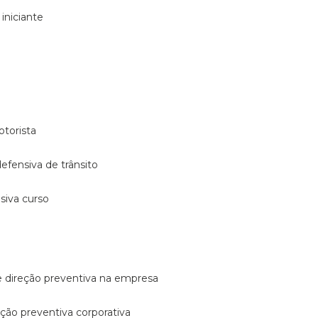
 iniciante
otorista
 defensiva de trânsito
nsiva curso
e direção preventiva na empresa
reção preventiva corporativa