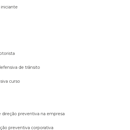
 iniciante
otorista
 defensiva de trânsito
nsiva curso
e direção preventiva na empresa
reção preventiva corporativa