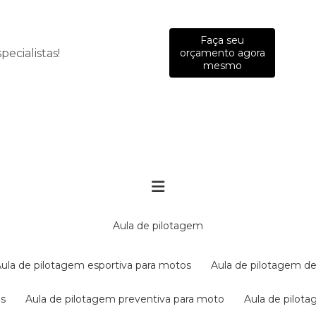
Faça seu
ecialistas!
orçamento agora
mesmo
aula de pilotagem
aula de pilotagem esportiva para motos
aula de pilotagem de
es
aula de pilotagem preventiva para moto
aula de pilo