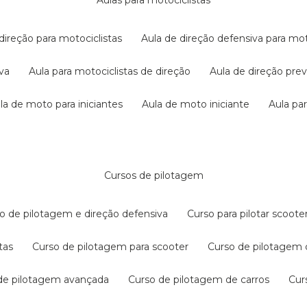
aulas para motociclistas
 direção para motociclistas
aula de direção defensiva para mot
iva
aula para motociclistas de direção
aula de direção pr
ula de moto para iniciantes
aula de moto iniciante
aula p
cursos de pilotagem
so de pilotagem e direção defensiva
curso para pilotar scoo
tas
curso de pilotagem para scooter
curso de pilotagem
 de pilotagem avançada
curso de pilotagem de carros
cu