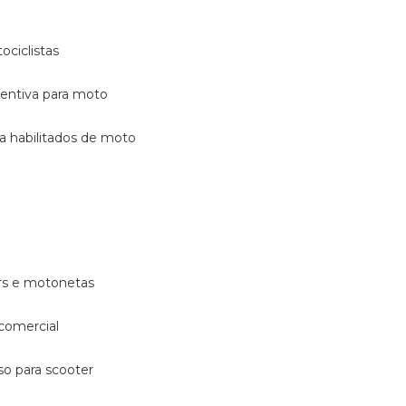
ociclistas
eventiva para moto
ara habilitados de moto
ters e motonetas
 comercial
rso para scooter