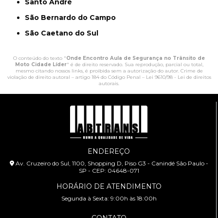
Santo André
São Bernardo do Campo
São Caetano do Sul
O conteúdo do texto "
Onde Encontro Aula de Segurança no Trânsito de
Moto Cidade Líder
" é de direito reservado. Sua reprodução, parcial ou total,
mesmo citando nossos links, é proibida sem a autorização do autor. Crime de
violação de direito autoral – artigo 184 do Código Penal –
Lei 9610/98 - Lei de direitos
autorais
.
ENDEREÇO
Av. Cruzeiro do Sul, 1100, Shopping D, Piso G3 - Canindé São Paulo -
SP - CEP: 04648-071
HORÁRIO DE ATENDIMENTO
Segunda à Sexta: 9:00h às 18:00h