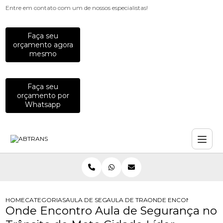
Entre em contato com um de nossos especialistas!
Faça seu
orçamento agora
mesmo
Faça seu
orçamento por
Whatsapp
HOME
CATEGORIAS
AULA DE SEGURANCA NO TRANSITO
AULA DE TRANSITO PARA HABILITAD
ONDE ENCONTRO AULA 
Onde Encontro Aula de Segurança no