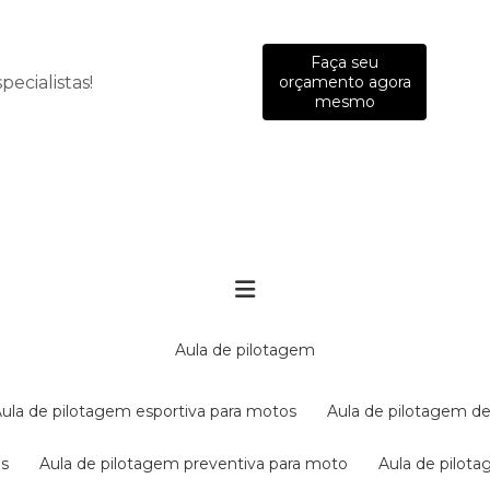
Faça seu
ecialistas!
orçamento agora
mesmo
aula de pilotagem
aula de pilotagem esportiva para motos
aula de pilotagem de
es
aula de pilotagem preventiva para moto
aula de pilo