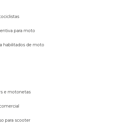
ociclistas
eventiva para moto
ara habilitados de moto
ters e motonetas
 comercial
rso para scooter