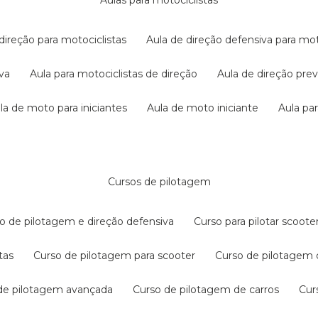
aulas para motociclistas
 direção para motociclistas
aula de direção defensiva para mot
iva
aula para motociclistas de direção
aula de direção pr
ula de moto para iniciantes
aula de moto iniciante
aula p
cursos de pilotagem
so de pilotagem e direção defensiva
curso para pilotar scoo
tas
curso de pilotagem para scooter
curso de pilotagem
 de pilotagem avançada
curso de pilotagem de carros
cu