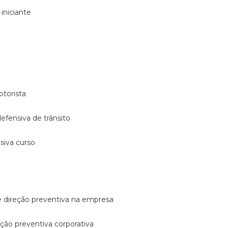
 iniciante
otorista
 defensiva de trânsito
nsiva curso
e direção preventiva na empresa
reção preventiva corporativa