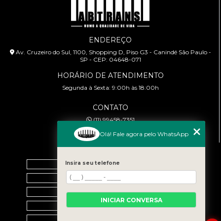
ENDEREÇO
Av. Cruzeiro do Sul, 1100, Shopping D, Piso G3 - Canindé São Paulo -
SP - CEP: 04648-071
HORÁRIO DE ATENDIMENTO
Segunda à Sexta: 9:00h às 18:00h
CONTATO
(11) 99458-7351
cursoabtrans@gmail.com
Olá! Fale agora pelo WhatsApp
MENU
Insira seu telefone
Home
Empresa
Galeria
INICIAR CONVERSA
Contato
Categorias