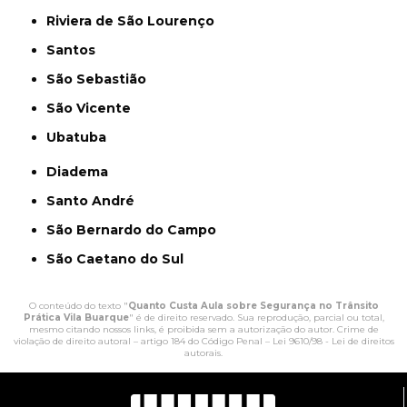
Riviera de São Lourenço
Santos
São Sebastião
São Vicente
Ubatuba
Diadema
Santo André
São Bernardo do Campo
São Caetano do Sul
O conteúdo do texto "
Quanto Custa Aula sobre Segurança no Trânsito
Prática Vila Buarque
" é de direito reservado. Sua reprodução, parcial ou total,
mesmo citando nossos links, é proibida sem a autorização do autor. Crime de
violação de direito autoral – artigo 184 do Código Penal –
Lei 9610/98 - Lei de direitos
autorais
.