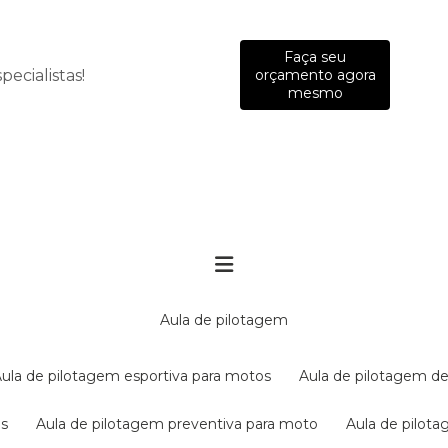
Faça seu
ecialistas!
orçamento agora
mesmo
aula de pilotagem
aula de pilotagem esportiva para motos
aula de pilotagem de
es
aula de pilotagem preventiva para moto
aula de pilo