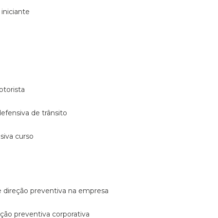
 iniciante
otorista
 defensiva de trânsito
nsiva curso
e direção preventiva na empresa
reção preventiva corporativa