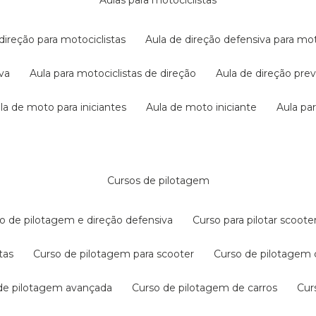
aulas para motociclistas
 direção para motociclistas
aula de direção defensiva para mot
iva
aula para motociclistas de direção
aula de direção pr
ula de moto para iniciantes
aula de moto iniciante
aula p
cursos de pilotagem
so de pilotagem e direção defensiva
curso para pilotar scoo
tas
curso de pilotagem para scooter
curso de pilotagem
 de pilotagem avançada
curso de pilotagem de carros
cu