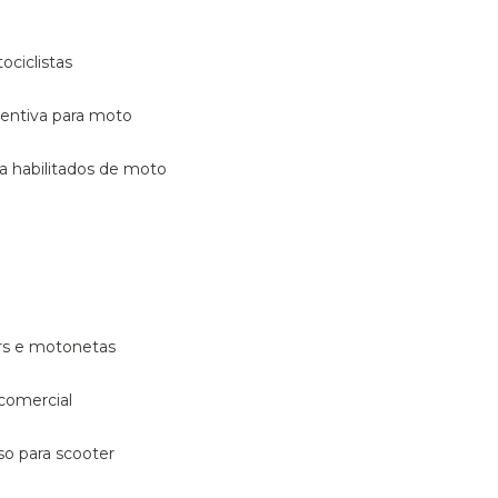
ociclistas
eventiva para moto
ara habilitados de moto
ters e motonetas
 comercial
rso para scooter