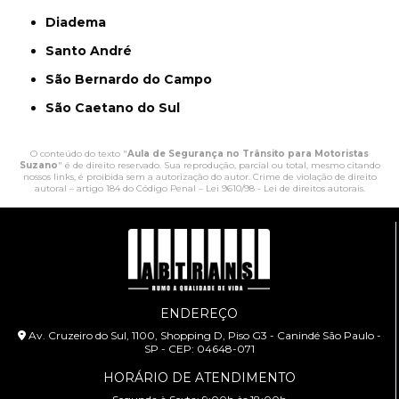
Diadema
Santo André
São Bernardo do Campo
São Caetano do Sul
O conteúdo do texto "
Aula de Segurança no Trânsito para Motoristas
Suzano
" é de direito reservado. Sua reprodução, parcial ou total, mesmo citando
nossos links, é proibida sem a autorização do autor. Crime de violação de direito
autoral – artigo 184 do Código Penal –
Lei 9610/98 - Lei de direitos autorais
.
ENDEREÇO
Av. Cruzeiro do Sul, 1100, Shopping D, Piso G3 - Canindé São Paulo -
SP - CEP: 04648-071
HORÁRIO DE ATENDIMENTO