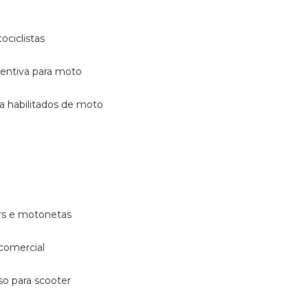
ociclistas
eventiva para moto
ara habilitados de moto
ters e motonetas
 comercial
rso para scooter