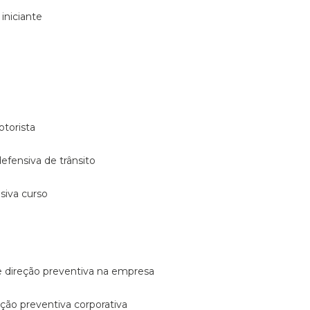
 iniciante
otorista
 defensiva de trânsito
nsiva curso
e direção preventiva na empresa
reção preventiva corporativa