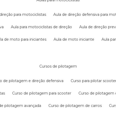
aulas para motociclistas
 direção para motociclistas
aula de direção defensiva para mot
iva
aula para motociclistas de direção
aula de direção pr
ula de moto para iniciantes
aula de moto iniciante
aula p
cursos de pilotagem
so de pilotagem e direção defensiva
curso para pilotar scoo
tas
curso de pilotagem para scooter
curso de pilotagem
 de pilotagem avançada
curso de pilotagem de carros
cu