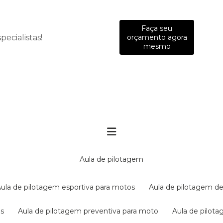
Faça seu
ecialistas!
orçamento agora
mesmo
aula de pilotagem
aula de pilotagem esportiva para motos
aula de pilotagem de
es
aula de pilotagem preventiva para moto
aula de pilo