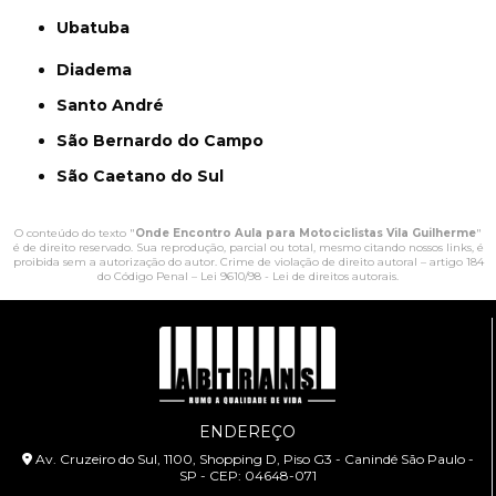
Ubatuba
Diadema
Santo André
São Bernardo do Campo
São Caetano do Sul
O conteúdo do texto "
Onde Encontro Aula para Motociclistas Vila Guilherme
"
é de direito reservado. Sua reprodução, parcial ou total, mesmo citando nossos links, é
proibida sem a autorização do autor. Crime de violação de direito autoral – artigo 184
do Código Penal –
Lei 9610/98 - Lei de direitos autorais
.
ENDEREÇO
Av. Cruzeiro do Sul, 1100, Shopping D, Piso G3 - Canindé São Paulo -
SP - CEP: 04648-071