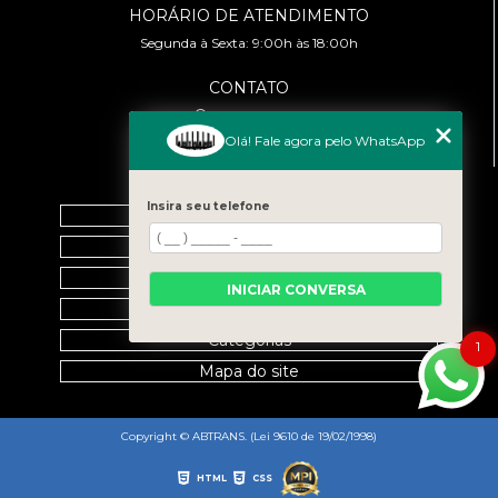
HORÁRIO DE ATENDIMENTO
Segunda à Sexta: 9:00h às 18:00h
CONTATO
(11) 99458-7351
cursoabtrans@gmail.com
Olá! Fale agora pelo WhatsApp
MENU
Insira seu telefone
Home
Empresa
Galeria
INICIAR CONVERSA
Contato
Categorias
1
Mapa do site
Copyright © ABTRANS. (Lei 9610 de 19/02/1998)
HTML
CSS