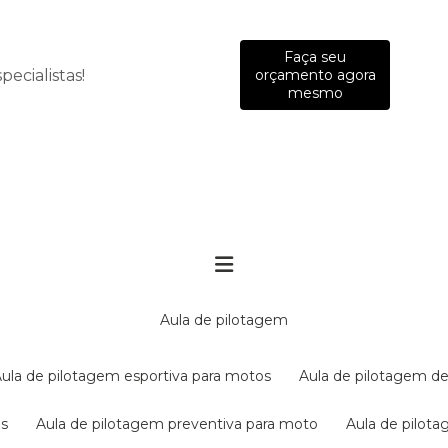
Faça seu
ecialistas!
orçamento agora
mesmo
aula de pilotagem
aula de pilotagem esportiva para motos
aula de pilotagem de
es
aula de pilotagem preventiva para moto
aula de pilo