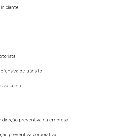
 iniciante
otorista
 defensiva de trânsito
nsiva curso
e direção preventiva na empresa
reção preventiva corporativa