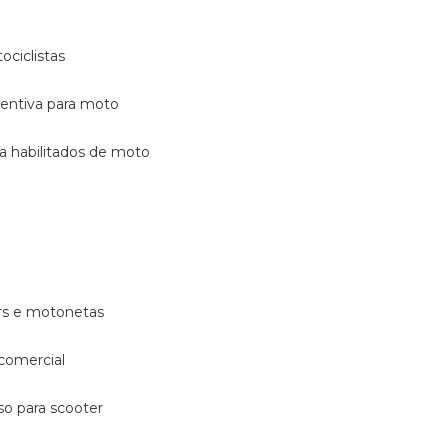
ociclistas
eventiva para moto
ara habilitados de moto
ters e motonetas
 comercial
rso para scooter