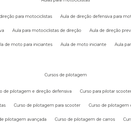
aulas para motociclistas
 direção para motociclistas
aula de direção defensiva para mot
iva
aula para motociclistas de direção
aula de direção pr
ula de moto para iniciantes
aula de moto iniciante
aula p
cursos de pilotagem
so de pilotagem e direção defensiva
curso para pilotar scoo
tas
curso de pilotagem para scooter
curso de pilotagem
 de pilotagem avançada
curso de pilotagem de carros
cu