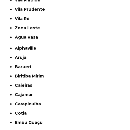
Vila Matilde
Vila Prudente
Vila Ré
Zona Leste
Água Rasa
Alphaville
Arujá
Barueri
Biritiba Mirim
Caieiras
Cajamar
Carapicuíba
Cotia
Embu Guaçú