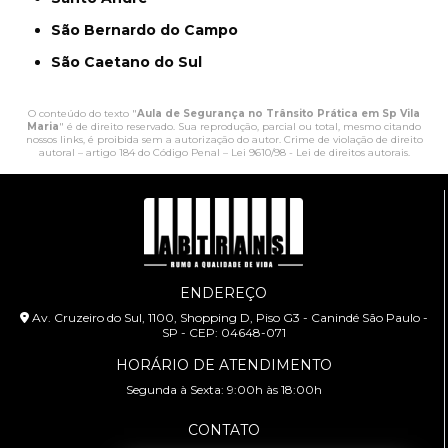
São Bernardo do Campo
São Caetano do Sul
O conteúdo do texto "
Aula de Segurança no Trânsito Prática em Sp Vila
Maria
" é de direito reservado. Sua reprodução, parcial ou total, mesmo citando
nossos links, é proibida sem a autorização do autor. Crime de violação de direito
autoral – artigo 184 do Código Penal –
Lei 9610/98 - Lei de direitos autorais
.
ENDEREÇO
Av. Cruzeiro do Sul, 1100, Shopping D, Piso G3 - Canindé São Paulo -
SP - CEP: 04648-071
HORÁRIO DE ATENDIMENTO
Segunda à Sexta: 9:00h às 18:00h
CONTATO