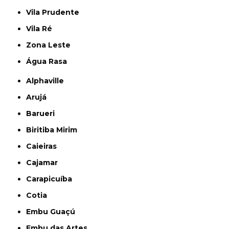
Vila Prudente
Vila Ré
Zona Leste
Água Rasa
Alphaville
Arujá
Barueri
Biritiba Mirim
Caieiras
Cajamar
Carapicuíba
Cotia
Embu Guaçú
Embu das Artes