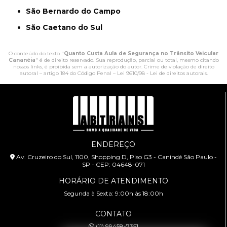
São Bernardo do Campo
São Caetano do Sul
O conteúdo do texto "
Quanto Custa Aula de Segurança no Trânsito Veicular
Cananéia
" é de direito reservado. Sua reprodução, parcial ou total, mesmo citando
nossos links, é proibida sem a autorização do autor. Crime de violação de direito
autoral – artigo 184 do Código Penal –
Lei 9610/98 - Lei de direitos autorais
.
ENDEREÇO
Av. Cruzeiro do Sul, 1100, Shopping D, Piso G3 - Canindé São Paulo -
SP - CEP: 04648-071
HORÁRIO DE ATENDIMENTO
Segunda à Sexta: 9:00h às 18:00h
CONTATO
(11) 99458-7351