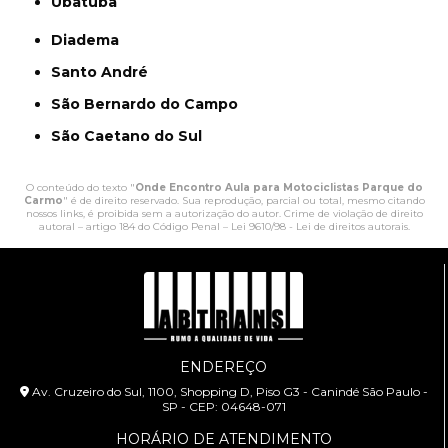
Ubatuba
Diadema
Santo André
São Bernardo do Campo
São Caetano do Sul
O conteúdo do texto "
Onde Encontro Aula para Motociclistas Parque do
Carmo
" é de direito reservado. Sua reprodução, parcial ou total, mesmo citando
nossos links, é proibida sem a autorização do autor. Crime de violação de direito
autoral – artigo 184 do Código Penal –
Lei 9610/98 - Lei de direitos autorais
.
ENDEREÇO
Av. Cruzeiro do Sul, 1100, Shopping D, Piso G3 - Canindé São Paulo -
SP - CEP: 04648-071
HORÁRIO DE ATENDIMENTO