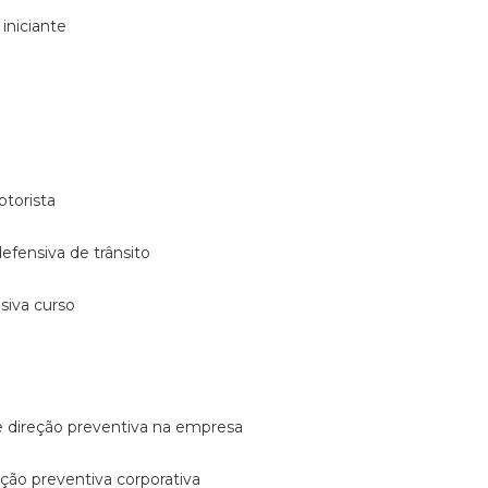
 iniciante
otorista
 defensiva de trânsito
nsiva curso
e direção preventiva na empresa
reção preventiva corporativa