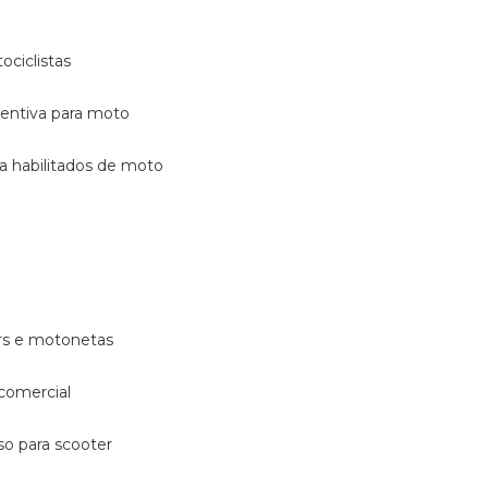
ociclistas
eventiva para moto
ara habilitados de moto
ters e motonetas
 comercial
rso para scooter