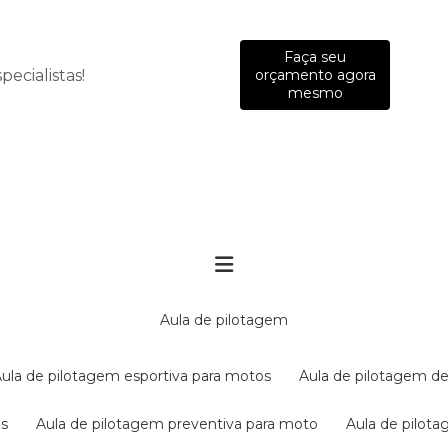
Faça seu
ecialistas!
orçamento agora
mesmo
aula de pilotagem
aula de pilotagem esportiva para motos
aula de pilotagem de
es
aula de pilotagem preventiva para moto
aula de pilo