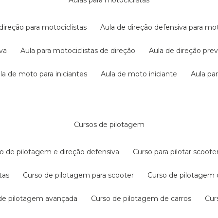
aulas para motociclistas
 direção para motociclistas
aula de direção defensiva para mot
iva
aula para motociclistas de direção
aula de direção pr
ula de moto para iniciantes
aula de moto iniciante
aula p
cursos de pilotagem
so de pilotagem e direção defensiva
curso para pilotar scoo
tas
curso de pilotagem para scooter
curso de pilotagem
 de pilotagem avançada
curso de pilotagem de carros
cu