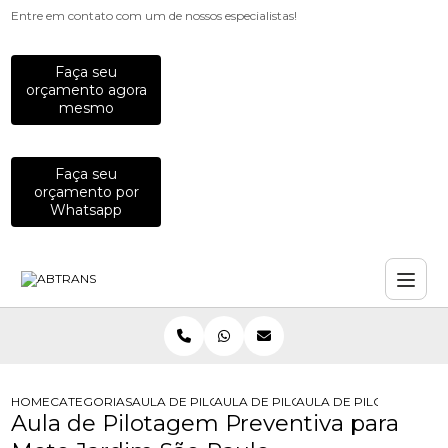
Entre em contato com um de nossos especialistas!
Faça seu
orçamento agora
mesmo
Faça seu
orçamento por
Whatsapp
HOME
CATEGORIAS
AULA DE PILOTAGEM
AULA DE PILOTAGEM PREVENTIVA P
AULA DE PILOTAGEM P
Aula de Pilotagem Preventiva para