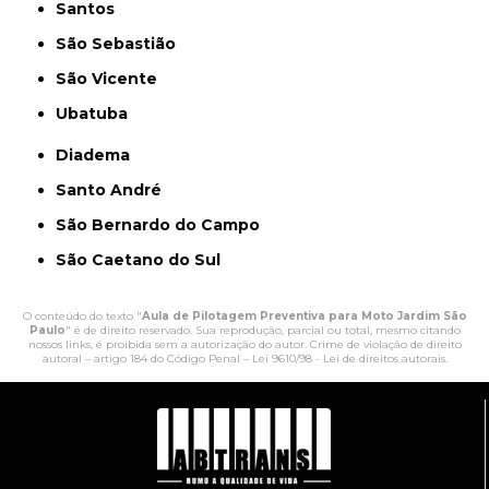
Santos
São Sebastião
São Vicente
Ubatuba
Diadema
Santo André
São Bernardo do Campo
São Caetano do Sul
O conteúdo do texto "
Aula de Pilotagem Preventiva para Moto Jardim São
Paulo
" é de direito reservado. Sua reprodução, parcial ou total, mesmo citando
nossos links, é proibida sem a autorização do autor. Crime de violação de direito
autoral – artigo 184 do Código Penal –
Lei 9610/98 - Lei de direitos autorais
.