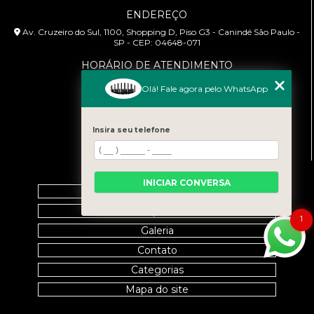
ENDEREÇO
Av. Cruzeiro do Sul, 1100, Shopping D, Piso G3 - Canindé São Paulo -
SP - CEP: 04648-071
HORÁRIO DE ATENDIMENTO
Segunda à Sexta: 9:00h às 18:00h
Olá! Fale agora pelo WhatsApp
CONTATO
(11) 99458-7351
Insira seu telefone
cursoabtrans@gmail.com
MENU
INICIAR CONVERSA
Home
Empresa
1
Galeria
Contato
Categorias
Mapa do site