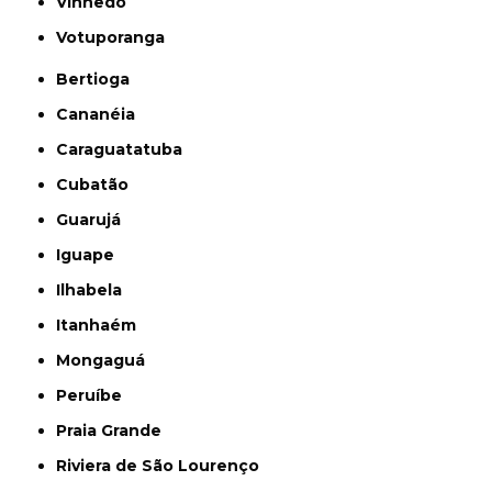
Vinhedo
Votuporanga
Bertioga
Cananéia
Caraguatatuba
Cubatão
Guarujá
Iguape
Ilhabela
Itanhaém
Mongaguá
Peruíbe
Praia Grande
Riviera de São Lourenço