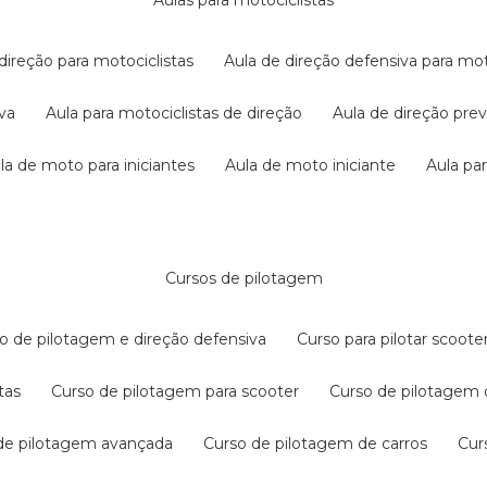
aulas para motociclistas
 direção para motociclistas
aula de direção defensiva para mot
iva
aula para motociclistas de direção
aula de direção pr
ula de moto para iniciantes
aula de moto iniciante
aula p
cursos de pilotagem
so de pilotagem e direção defensiva
curso para pilotar scoo
tas
curso de pilotagem para scooter
curso de pilotagem
 de pilotagem avançada
curso de pilotagem de carros
cu