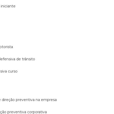
 iniciante
otorista
 defensiva de trânsito
nsiva curso
e direção preventiva na empresa
reção preventiva corporativa