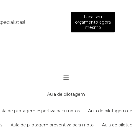
Faça seu
ecialistas!
orçamento agora
mesmo
aula de pilotagem
aula de pilotagem esportiva para motos
aula de pilotagem de
es
aula de pilotagem preventiva para moto
aula de pilo