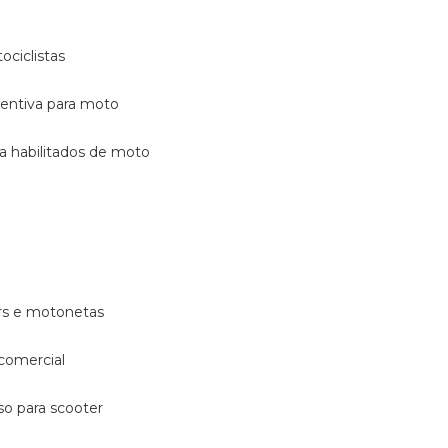
ociclistas
eventiva para moto
ara habilitados de moto
ters e motonetas
 comercial
rso para scooter