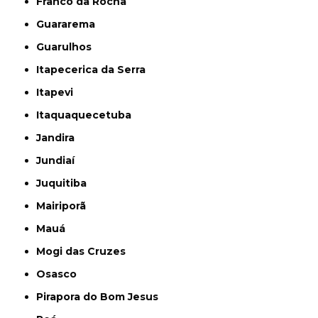
Franco da Rocha
Guararema
Guarulhos
Itapecerica da Serra
Itapevi
Itaquaquecetuba
Jandira
Jundiaí
Juquitiba
Mairiporã
Mauá
Mogi das Cruzes
Osasco
Pirapora do Bom Jesus