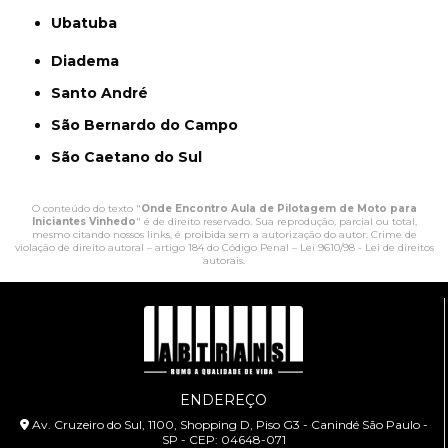
Ubatuba
Diadema
Santo André
São Bernardo do Campo
São Caetano do Sul
O conteúdo do texto "
Onde Encontro Aula de Pilotagem de Moto para
Iniciantes Vinhedo
" é de direito reservado. Sua reprodução, parcial ou total,
mesmo citando nossos links, é proibida sem a autorização do autor. Crime de
violação de direito autoral – artigo 184 do Código Penal –
Lei 9610/98 - Lei de direitos
autorais
.
ENDEREÇO
Av. Cruzeiro do Sul, 1100, Shopping D, Piso G3 - Canindé São Paulo -
SP - CEP: 04648-071