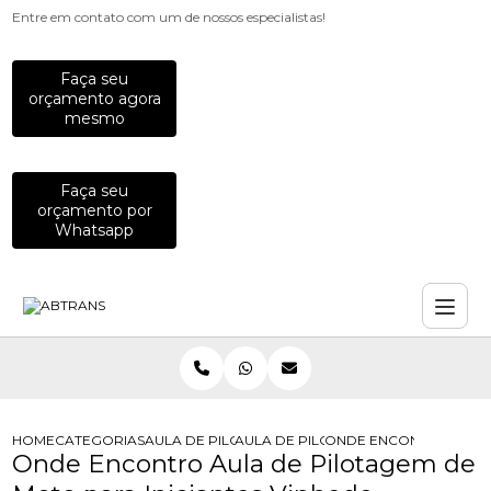
Entre em contato com um de nossos especialistas!
Faça seu
orçamento agora
mesmo
Faça seu
orçamento por
Whatsapp
HOME
CATEGORIAS
AULA DE PILOTAGEM
AULA DE PILOTAGEM PREVENTIVA PA
ONDE ENCONTRO AULA 
Onde Encontro Aula de Pilotagem de