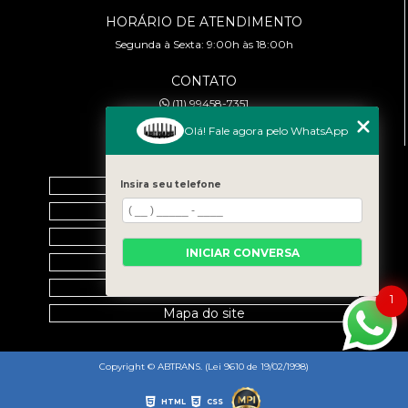
HORÁRIO DE ATENDIMENTO
Segunda à Sexta: 9:00h às 18:00h
CONTATO
(11) 99458-7351
cursoabtrans@gmail.com
Olá! Fale agora pelo WhatsApp
MENU
Home
Insira seu telefone
Empresa
Galeria
INICIAR CONVERSA
Contato
Categorias
1
Mapa do site
Copyright © ABTRANS. (Lei 9610 de 19/02/1998)
HTML
CSS